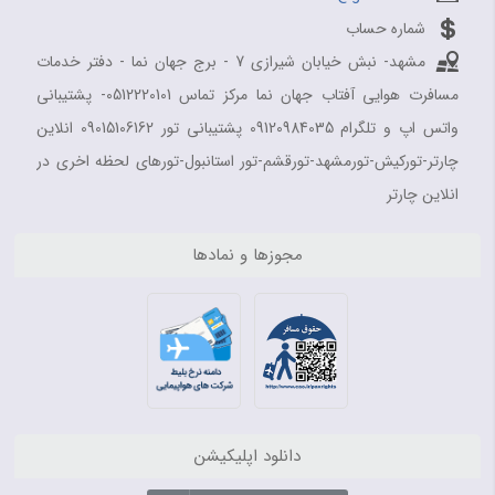
شماره حساب
مشهد- نبش خیابان شیرازی 7 - برج جهان نما - دفتر خدمات
مسافرت هوایی آفتاب جهان نما مرکز تماس 0512220101- پشتیبانی
واتس اپ و تلگرام 09120984035 پشتیبانی تور 09015106162 انلاین
چارتر-تورکیش-تورمشهد-تورقشم-تور استانبول-تورهای لحظه اخری در
انلاین چارتر
مجوزها و نمادها
دانلود اپلیکیشن