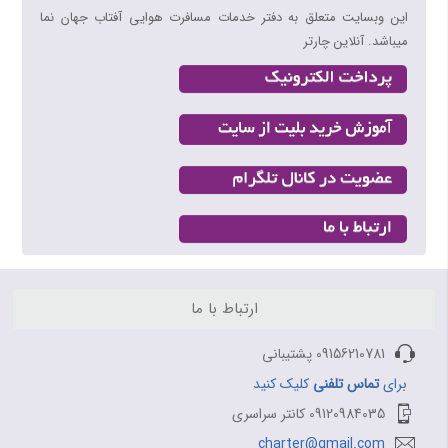
بلیط هواپیما کیش به بندرعباس
این وبسایت متعلق به دفتر خدمات مسافرت هوایی آفتاب جهان نما
میباشد. آنلاین چارتر
مسیرهای منتخب بلیط هواپیما و چارتر 4
بلیط هواپیما اهواز به تهران
بلیط هواپیما اهواز به مشهد
بلیط هواپیما اصفهان به تهران
بلیط هواپیما اصفهان به مشهد
بلیط هواپیما شیراز به تهران
بلیط هواپیما شیراز به مشهد
ارتباط با ما
09156210781 پشتیبانی
برای
تماس تلفنی
کلیک کنید
09120984035 کانتر سراسری
charter@gmail.com