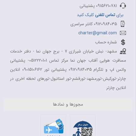
09156210781 پشتیبانی
برای
تماس تلفنی
کلیک کنید
09120984035 کانتر سراسری
charter@gmail.com
شماره حساب
مشهد- نبش خیابان شیرازی 7 - برج جهان نما - دفتر خدمات
مسافرت هوایی آفتاب جهان نما مرکز تماس 0512220101- پشتیبانی
واتس اپ و تلگرام 09120984035 پشتیبانی تور 09015106162 انلاین
چارتر-تورکیش-تورمشهد-تورقشم-تور استانبول-تورهای لحظه اخری در
انلاین چارتر
مجوزها و نمادها