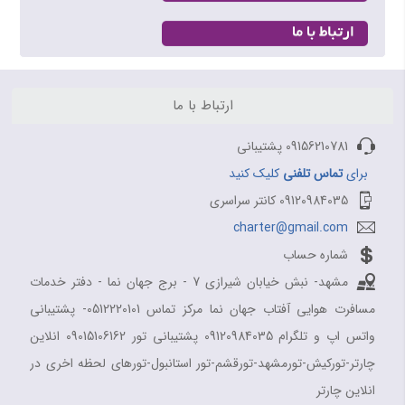
بلیط هواپیما شیراز به تهران
بلیط هواپیما شیراز به مشهد
ارتباط با ما
09156210781 پشتیبانی
برای
تماس تلفنی
کلیک کنید
09120984035 کانتر سراسری
charter@gmail.com
شماره حساب
مشهد- نبش خیابان شیرازی 7 - برج جهان نما - دفتر خدمات
مسافرت هوایی آفتاب جهان نما مرکز تماس 0512220101- پشتیبانی
واتس اپ و تلگرام 09120984035 پشتیبانی تور 09015106162 انلاین
چارتر-تورکیش-تورمشهد-تورقشم-تور استانبول-تورهای لحظه اخری در
انلاین چارتر