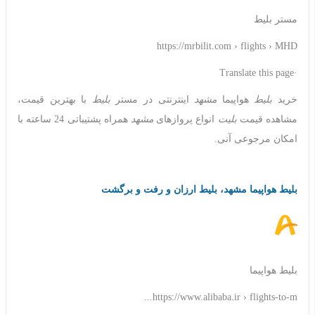
مستر بلیط
https://mrbilit.com › flights › MHD
·Translate this page
خرید
بلیط
هواپیما
مشهد
اینترنتی در مستر
بلیط
با بهترین قیمت،
مشاهده قیمت
بلیت
انواع پروازهای
مشهد
همراه پشتیباتی 24 ساعته با
امکان مرجوعی آنی.
بلیط هواپیما مشهد، بلیط ارزان و رفت و برگشت
بلیط هواپیما
https://www.alibaba.ir › flights-to-m...