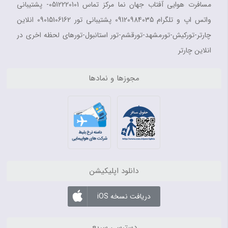
مسافرت هوایی آفتاب جهان نما مرکز تماس 0512220101- پشتیبانی
واتس اپ و تلگرام 09120984035 پشتیبانی تور 09015106162 انلاین
چارتر-تورکیش-تورمشهد-تورقشم-تور استانبول-تورهای لحظه اخری در
انلاین چارتر
مجوزها و نمادها
دانلود اپلیکیشن
دریافت نسخه iOS
دسترسی سریع