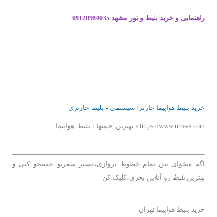
راهنمایی و خرید بلیط و تور مشهد 09120984035
خرید بلیط هواپیما چارتر+سیستمی - بلیط چارتری
https://www.utravs.com › بهترین_قیمتها › بلیط_هواپیما
اگه میخوای بین تمام خطوط پروازی،مسیر سفرتو جستجو کنی و
بهترین
بلیط
رو آنلاین بخری،کلیک کن
خرید بلیط هواپیما تهران