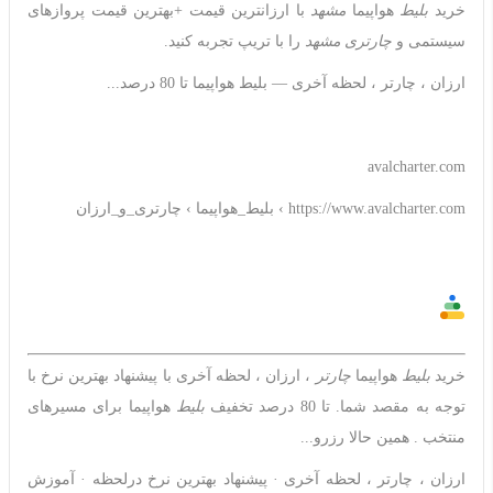
خرید
بلیط
هواپیما
مشهد
با ارزانترین قیمت +بهترین قیمت پروازهای
سیستمی و
چارتری مشهد
را با تریپ تجربه کنید.
ارزان ، چارتر ، لحظه آخری — بلیط هواپیما تا 80 درصد...
avalcharter.com
https://www.avalcharter.com › بلیط_هواپیما › چارتری_و_ارزان
خرید
بلیط
هواپیما
چارتر
، ارزان ، لحظه آخری با پیشنهاد بهترین نرخ با
توجه به مقصد شما. تا 80 درصد تخفیف
بلیط
هواپیما برای مسیرهای
منتخب . همین حالا رزرو...
‎ارزان ، چارتر ، لحظه آخری · ‎پیشنهاد بهترین نرخ درلحظه · ‎آموزش