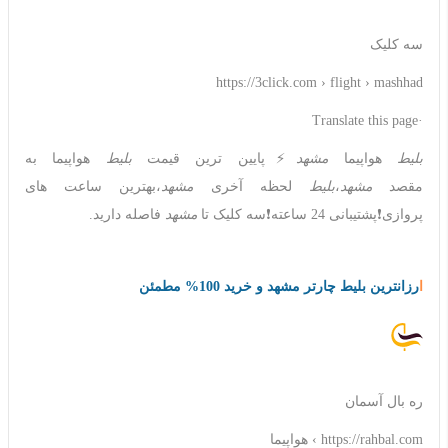
سه کلیک
https://3click.com › flight › mashhad
·Translate this page
بلیط
هواپیما
مشهد
⚡️پایین ترین قیمت
بلیط
هواپیما به
مقصد
مشهد
،
بلیط
لحظه آخری
مشهد
،بهترین ساعت های
پروازی❗️پشتیبانی 24 ساعته❗️سه کلیک تا
مشهد
فاصله دارید.
ا
رزانترین بلیط چارتر مشهد و خرید 100% مطمئن
ره بال آسمان
https://rahbal.com › هواپیما