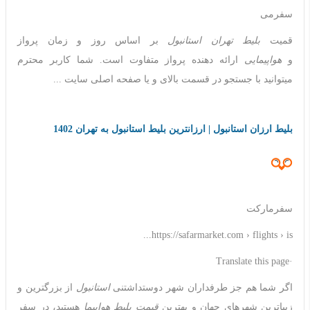
سفرمی
قمیت
بلیط تهران استانبول
بر اساس روز و زمان پرواز
و
هواپیمایی
ارائه دهنده پرواز متفاوت است. شما کاربر محترم
میتوانید با جستجو در قسمت بالای و یا صفحه اصلی سایت ...
بلیط ارزان استانبول | ارزانترین بلیط استانبول به تهران 1402
سفرمارکت
https://safarmarket.com › flights › is...
·Translate this page
اگر شما هم جز طرفداران شهر دوستداشتنی
استانبول
از بزرگترین و
زیباترین شهرهای جهان و بهترین
قیمت بلیط هواپیما
هستید، در سفر