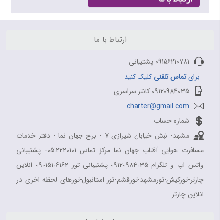
ارتباط با ما
09156210781 پشتیبانی
برای
تماس تلفنی
کلیک کنید
09120984035 کانتر سراسری
charter@gmail.com
شماره حساب
مشهد- نبش خیابان شیرازی 7 - برج جهان نما - دفتر خدمات
مسافرت هوایی آفتاب جهان نما مرکز تماس 0512220101- پشتیبانی
واتس اپ و تلگرام 09120984035 پشتیبانی تور 09015106162 انلاین
چارتر-تورکیش-تورمشهد-تورقشم-تور استانبول-تورهای لحظه اخری در
انلاین چارتر