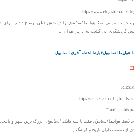
eligasht.
https://www.eligasht.com › fli
ه خرید اینترنتی
بلیط
هواپیما
استانبول
را در بخش قبلی توضیح دادیم، برای 
نس گردشگری الی گشت به آدرس تهران ...
ط هواپیما استانبول⚡️بلیط لحظه آخری استانبول
3click.
https://3click.com › flight › ista
د
بلیط
هواپیما
استانبول
فقط با سه کلیک.
استانبول
، بزرگ ترین شهر و پایتخ
دی از دوست داران تاریخ و فرهنگ را ...