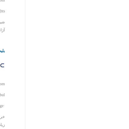
com
ghts
شیو
آژا
بلی
com
nbul
·Translate this page
خری
زیا