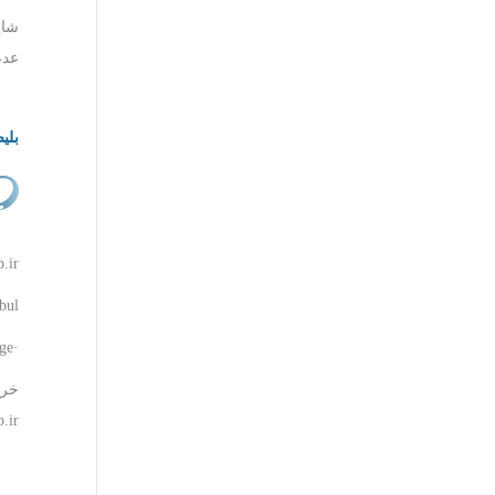
شای
عدم
بلی
p.ir
nbul
·Translate this page
خری
Trip.ir ت