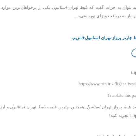
د بتوان به جرات گفت که
بلیط
تهران
استانبول
یکی از پرخواهان‌ترین موارد د
 نیاز به دریافت ویزای توریستی، ...
ط چارتر پرواز تهران استانبول✈️|تریپ
tri
https://www.trip.ir › flight › ista
د
بلیط
پرواز تهران
استانبول
همچنین بهترین قیمت
بلیط
تهران
استانبول
و ارزا
جربه کنید!