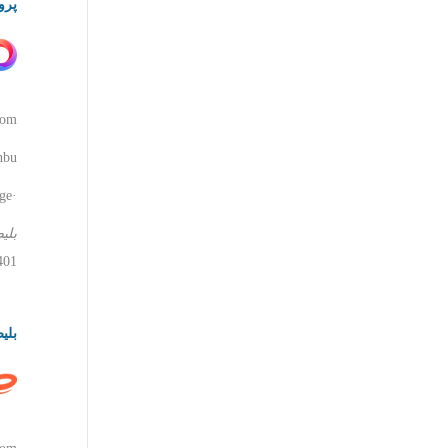
پروا
com
u...
·Translate this page
بلی
1401 را مشاهد
بلیط