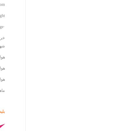
com
ght
·Translate this page
خری
شهر
هوا
هوا
هوا
ماها
بلی