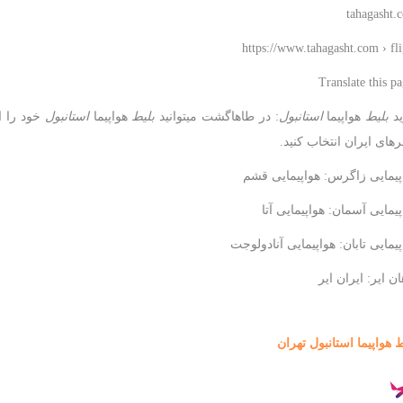
tahagasht.
https://www.tahagasht.com › fli
د
بلیط
هواپیما
استانبول
: در طاهاگشت میتوانید
بلیط
هواپیما
استانبول
خود را از
های ایران انتخاب کنید.
پیمایی زاگرس: هواپیمایی قشم
پیمایی آسمان: هواپیمایی آتا
پیمایی تابان: هواپیمایی آنادولوجت
ن ایر: ایران ایر
ط هواپیما استانبول تهران