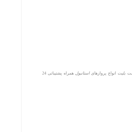
یمت
بلیت
انواع پروازهای
استانبول
همراه پشتیباتی 24