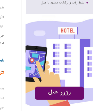
بلیط رفت و برگشت مشهد با هتل
y.ir
بلیط کیش لحظه اخری
بلیط هواپیما بندرعباس
ight
·Translate this page
خری
های
بلی
com
nbul
·Translate this page