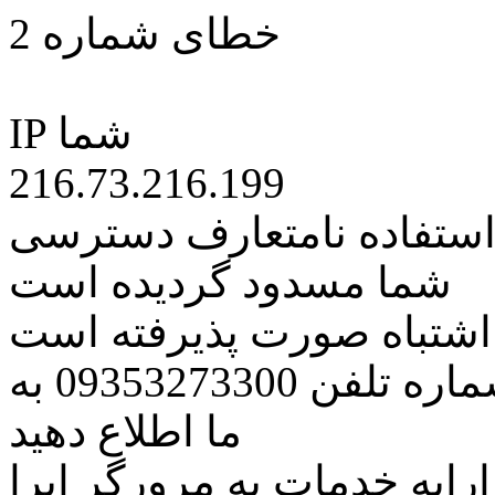
خطای شماره 2
IP شما
216.73.216.199
 استفاده نامتعارف دسترسی
شما مسدود گردیده است
ه اشتباه صورت پذیرفته است
مراتب این مسئله را از طریق شماره تلفن 09353273300 به
ما اطلاع دهید
رایه خدمات به مرورگر اپرا