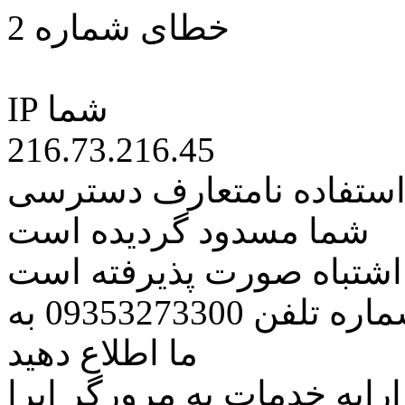
خطای شماره 2
IP شما
216.73.216.45
 استفاده نامتعارف دسترسی
شما مسدود گردیده است
ه اشتباه صورت پذیرفته است
مراتب این مسئله را از طریق شماره تلفن 09353273300 به
ما اطلاع دهید
رایه خدمات به مرورگر اپرا